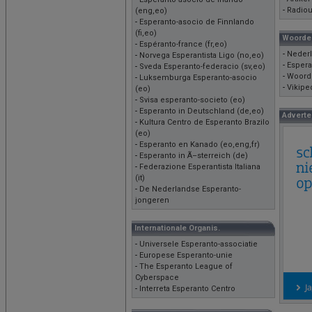
-
Radiou
(eng,eo)
-
Esperanto-asocio de Finnlando
(fi,eo)
Woorde
-
Espéranto-france (fr,eo)
-
Nederl
-
Norvega Esperantista Ligo (no,eo)
-
Espera
-
Sveda Esperanto-federacio (sv,eo)
-
Woorde
-
Luksemburga Esperanto-asocio
-
Vikipe
(eo)
-
Svisa esperanto-societo (eo)
-
Esperanto in Deutschland (de,eo)
Adverte
-
Kultura Centro de Esperanto Brazilo
(eo)
-
Esperanto en Kanado (eo,eng,fr)
-
Esperanto in Ã–sterreich (de)
-
Federazione Esperantista Italiana
(it)
-
De Nederlandse Esperanto-
jongeren
Internationale Organis.
-
Universele Esperanto-associatie
-
Europese Esperanto-unie
-
The Esperanto League of
Cyberspace
-
Interreta Esperanto Centro