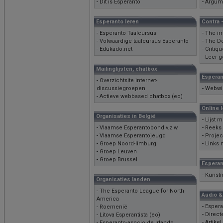
-
Dit is Esperanto
-
Argume
Esperanto leren
Contra 
-
Esperanto Taalcursus
-
The ir
-
Volwaardige taalcursus Esperanto
-
The D
-
Edukado.net
-
Critiq
-
Leer g
Mailinglijsten, chatbox
Esperan
-
Overzichtsite internet-
discussiegroepen
-
Webwin
-
Actieve webbased chatbox (eo)
Online 
Organisaties in België
-
Lijst 
-
Vlaamse Esperantobond v.z.w.
-
Reeks 
-
Vlaamse Esperantojeugd
-
Projec
-
Groep Noord-limburg
-
Links n
-
Groep Leuven
-
Groep Brussel
Esperant
-
Kunstm
Organisaties landen
-
The Esperanto League for North
Audio &
America
-
Esperan
-
Roemenië
-
Direct
-
Litova Esperantista (eo)
-
Artike
-
Esperanto-asocio de Irlando