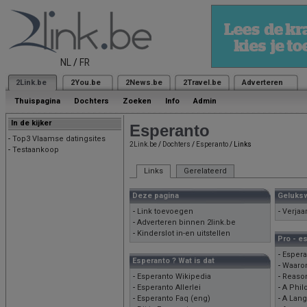
NL
/
FR
2Link.be
2You.be
2News.be
2Travel.be
Adverteren
Thuispagina
Dochters
Zoeken
Info
Admin
In de kijker
Esperanto
-
Top3 Vlaamse datingsites
2Link.be
/
Dochters
/
Esperanto
/ Links
-
Testaankoop
Links
Gerelateerd
Deze pagina
Geluks
-
Link toevoegen
-
Verjaa
-
Adverteren binnen 2link.be
-
Kinderslot in-en uitstellen
Pro - e
-
Espera
Esperanto ? Wat is dat
-
Waaro
-
Esperanto Wikipedia
-
Reason
-
Esperanto Allerlei
-
A Phil
-
Esperanto Faq (eng)
-
A Lang